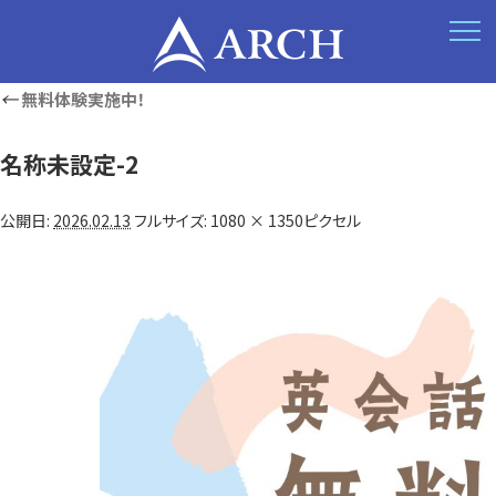
t
o
g
g
←
無料体験実施中！
l
e
n
a
名称​未​設定-2
v
i
g
公開日:
2026.02.13
フルサイズ:
1080 × 1350
ピクセル
a
t
i
o
n