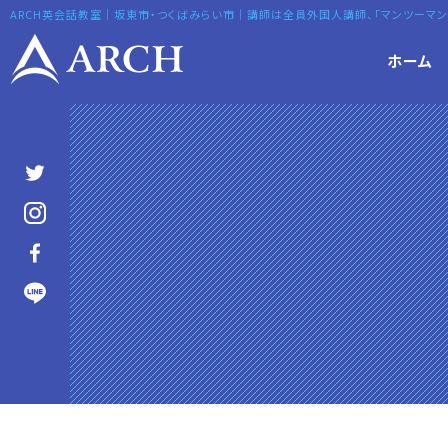
テ
ARCH英会話教室｜坂東市・つくばみらい市｜講師は全員外国人講師、「マンツーマン
ン
ツ
コ
ホーム
へ
ン
ス
テ
キ
ン
ッ
ツ
プ
へ
ス
キ
ッ
プ