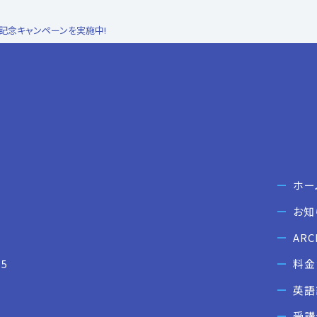
記念キャンペーンを実施中!
ホー
お知
AR
料金
5
英語
受講